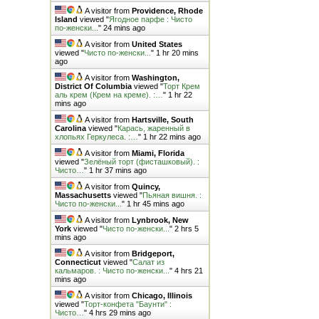
A visitor from
Providence, Rhode
Island
viewed "
Ягодное парфе : Чисто
по-женски...
"
24 mins ago
A visitor from
United States
viewed "
Чисто по-женски...
"
1 hr 20 mins
ago
A visitor from
Washington,
District Of Columbia
viewed "
Торт Крем
аль крем (Крем на креме). :…
"
1 hr 22
mins ago
A visitor from
Hartsville, South
Carolina
viewed "
Карась, жаренный в
хлопьях Геркулеса. :…
"
1 hr 22 mins ago
A visitor from
Miami, Florida
viewed "
Зелёный торт (фисташковый). :
Чисто…
"
1 hr 37 mins ago
A visitor from
Quincy,
Massachusetts
viewed "
Пьяная вишня. :
Чисто по-женски...
"
1 hr 45 mins ago
A visitor from
Lynbrook, New
York
viewed "
Чисто по-женски...
"
2 hrs 5
mins ago
A visitor from
Bridgeport,
Connecticut
viewed "
Салат из
кальмаров. : Чисто по-женски...
"
4 hrs 21
mins ago
A visitor from
Chicago, Illinois
viewed "
Торт-конфета "Баунти" :
Чисто…
"
4 hrs 29 mins ago