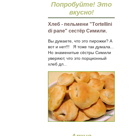
Попробуйте! Это
вкусно!
Хлеб - пельмени "Тortellini
di pane" сестёр Симили.
Вы думаете, что это пирожки? А
вот и нет!!! Я тоже так думала...
Но знаменитые сёстры Симили
уверяют, что это порционный
хлеб дл...