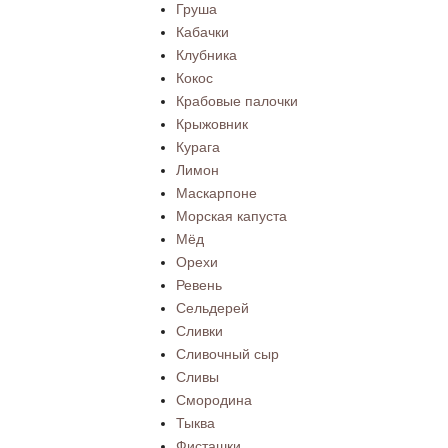
Груша
Кабачки
Клубника
Кокос
Крабовые палочки
Крыжовник
Курага
Лимон
Маскарпоне
Морская капуста
Мёд
Орехи
Ревень
Сельдерей
Сливки
Сливочный сыр
Сливы
Смородина
Тыква
Фисташки