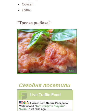
Соусы
Супы
"Треска рыбака"
Сегодня посетили
Live Traffic Feed
A visitor from
Ozone Park, New
York
viewed "
Торт-конфета "Баунти" :
Чисто…
"
23 mins ago