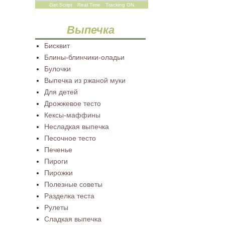
Get Script
Real Time
Tracking ON
Выпечка
Бисквит
Блины-блинчики-оладьи
Булочки
Выпечка из ржаной муки
Для детей
Дрожжевое тесто
Кексы-маффины
Несладкая выпечка
Песочное тесто
Печенье
Пироги
Пирожки
Полезные советы
Разделка теста
Рулеты
Сладкая выпечка