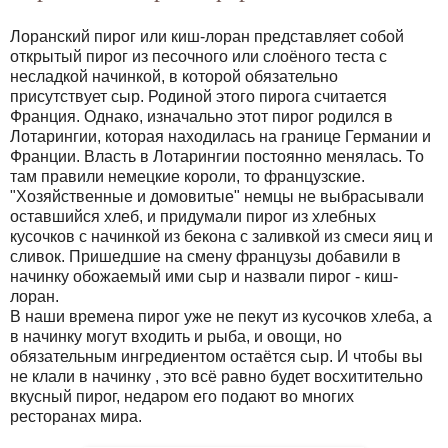
Лоранский пирог или киш-лоран представляет собой
открытый пирог из песочного или слоёного теста с
несладкой начинкой, в которой обязательно
присутствует сыр. Родиной этого пирога считается
Франция. Однако, изначально этот пирог родился в
Лотарингии, которая находилась на границе Германии и
Франции. Власть в Лотарингии постоянно менялась. То
там правили немецкие короли, то французские.
"Хозяйственные и домовитые" немцы не выбрасывали
оставшийся хлеб, и придумали пирог из хлебных
кусочков с начинкой из бекона с заливкой из смеси яиц и
сливок. Пришедшие на смену французы добавили в
начинку обожаемый ими сыр и назвали пирог - киш-
лоран.
В наши времена пирог уже не пекут из кусочков хлеба, а
в начинку могут входить и рыба, и овощи, но
обязательным ингредиентом остаётся сыр. И чтобы вы
не клали в начинку , это всё равно будет восхитительно
вкусный пирог, недаром его подают во многих
ресторанах мира.