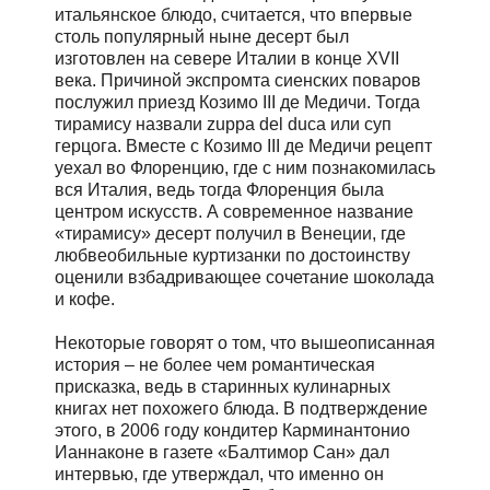
итальянское блюдо, считается, что впервые
столь популярный ныне десерт был
изготовлен на севере Италии в конце XVII
века. Причиной экспромта сиенских поваров
послужил приезд Козимо III де Медичи. Тогда
тирамису назвали zuppa del duca или суп
герцога. Вместе с Козимо III де Медичи рецепт
уехал во Флоренцию, где с ним познакомилась
вся Италия, ведь тогда Флоренция была
центром искусств. А современное название
«тирамису» десерт получил в Венеции, где
любвеобильные куртизанки по достоинству
оценили взбадривающее сочетание шоколада
и кофе.
Некоторые говорят о том, что вышеописанная
история – не более чем романтическая
присказка, ведь в старинных кулинарных
книгах нет похожего блюда. В подтверждение
этого, в 2006 году кондитер Карминантонио
Ианнаконе в газете «Балтимор Сан» дал
интервью, где утверждал, что именно он