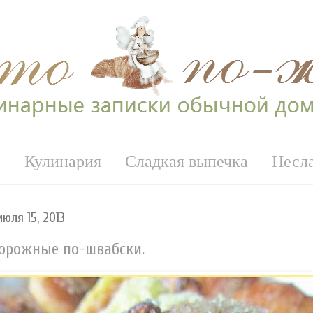
е
Кулинария
Сладкая выпечка
Несл
юля 15, 2013
орожные по-швабски.