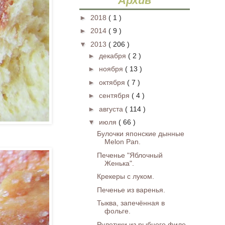
Архив
►
2018
( 1 )
►
2014
( 9 )
▼
2013
( 206 )
►
декабря
( 2 )
►
ноября
( 13 )
►
октября
( 7 )
►
сентября
( 4 )
►
августа
( 114 )
▼
июля
( 66 )
Булочки японские дынные
Melon Pan.
Печенье "Яблочный
Женька".
Крекеры с луком.
Печенье из варенья.
Тыква, запечённая в
фольге.
Рулетики из рыбного филе.