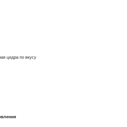
ная цедра
по вкусу
овления