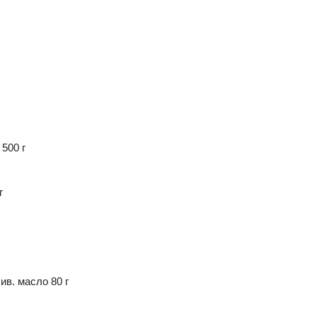
500 г
г
ив. масло
80 г