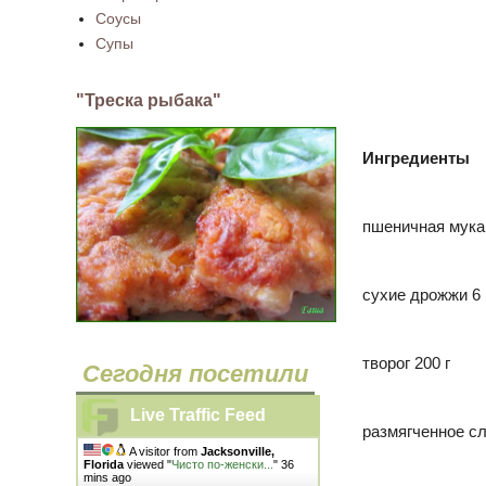
Соусы
Супы
"Треска рыбака"
Ингредиенты
пшеничная мука
сухие дрожжи
6 
творог
200 г
Сегодня посетили
Live Traffic Feed
размягченное сл
A visitor from
Jacksonville,
Florida
viewed "
Чисто по-женски...
"
36
mins ago