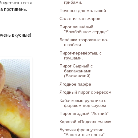
грибами.
й кусочек теста
а противень.
Печенье для малышей.
Салат из кальмаров.
Пирог вишнёвый
"Влюблённое сердце".
 очень вкусные!
Лепёшки творожные по-
швабски.
Пирог-перевёртыш с
грушами.
Пирог Сырный с
баклажанами
(Балканский)
Ягодное парфе
Ягодный пирог с хересом
Кабачковые рулетики с
фаршем под соусом
Пирог ягодный "Летний"
Каравай «Подсолнечник»
Булочки французские
"Аппетитные попки".