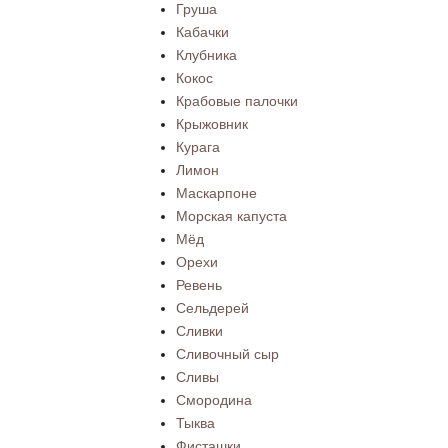
Груша
Кабачки
Клубника
Кокос
Крабовые палочки
Крыжовник
Курага
Лимон
Маскарпоне
Морская капуста
Мёд
Орехи
Ревень
Сельдерей
Сливки
Сливочный сыр
Сливы
Смородина
Тыква
Фисташки