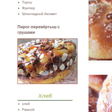
Торты
Фритюр
Шоколадный бисквит
Пирог-перевёртыш с
грушами
Хлеб
хлеб
Ржаной