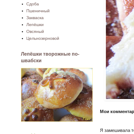
Сдоба
Пшеничный
Закваска
Лепёшки
Овсяный
Цельнозерновой
Лепёшки творожные по-
швабски
Мои комментар
Я замешивала те