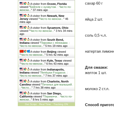
сахар
60 г
A visitor from
Ocoee, Florida
viewed "
Бейгеле с кунжутом. : Чисто по-
женски...
"
37 mins ago
A visitor from
Newark, New
яйца
2 шт.
Jersey
viewed "
Чисто по-женски...
"
46
mins ago
A visitor from
Sycamore, Ohio
viewed "
Чисто по-женски...
"
3 hrs 34 mins
ago
соль
0,5 ч.л.
A visitor from
South Bend,
Indiana
viewed "
Пирожки с яблоками. :
Чисто по-женски...
"
5 hrs 19 mins ago
натертая лимон
A visitor from
Beijing
viewed
"
Чисто по-женски...
"
5 hrs 42 mins ago
A visitor from
Kyle, Texas
viewed
"
Чисто по-женски...
"
6 hrs 43 mins ago
Для смазки:
A visitor from
Indianapolis,
желток
1 шт.
Indiana
viewed "
Лепёшки Fougasse. :
Чисто по-женски...
"
7 hrs 37 mins ago
A visitor from
Charlotte, North
Carolina
viewed "
Печенье для малышей.
: Чисто…
"
7 hrs 38 mins ago
молоко
2 ст.л.
A visitor from
San Diego,
California
viewed "
Перемячи. : Чисто по-
женски...
"
8 hrs 5 mins ago
Способ пригот
Get Script
Real Time
Tracking ON