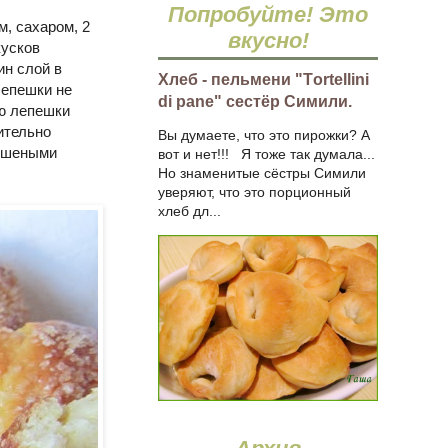
Попробуйте! Это
м, сахаром, 2
вкусно!
кусков
ин слой в
Хлеб - пельмени "Тortellini
лепешки не
di pane" сестёр Симили.
ью лепешки
ительно
Вы думаете, что это пирожки? А
тушеными
вот и нет!!! Я тоже так думала...
Но знаменитые сёстры Симили
уверяют, что это порционный
хлеб дл...