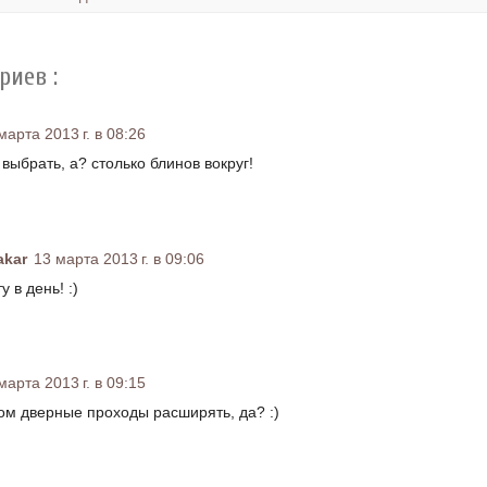
риев :
марта 2013 г. в 08:26
к выбрать, а? столько блинов вокруг!
akar
13 марта 2013 г. в 09:06
 в день! :)
марта 2013 г. в 09:15
том дверные проходы расширять, да? :)