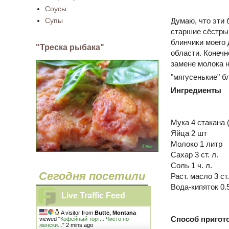
Соусы
Супы
Думаю, что эти 
старшие сёстры 
блинчики моего 
"Треска рыбака"
области. Конечн
замене молока н
"мягусенькие" б
Ингредиенты
Мука
4 стакана 
Яйца
2 шт
Молоко
1 литр
Сахар
3 ст. л.
Соль
1 ч. л.
Сегодня посетили
Раст. масло
3 ст.
Вода-кипяток
0.
Live Traffic Feed
A visitor from
Butte, Montana
Способ пригот
viewed "
Кофейный торт. : Чисто по-
женски...
"
2 mins ago