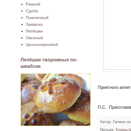
Ржаной
Сдоба
Пшеничный
Закваска
Лепёшки
Овсяный
Цельнозерновой
Лепёшки творожные по-
швабски
Приятного аппет
П.С. Приготовив 
Автор:
Галина
н
Ярлыки:
Блины-б