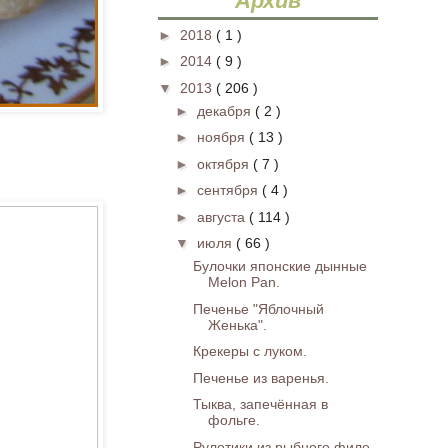
Архив
►
2018
( 1 )
►
2014
( 9 )
▼
2013
( 206 )
►
декабря
( 2 )
►
ноября
( 13 )
►
октября
( 7 )
►
сентября
( 4 )
►
августа
( 114 )
▼
июля
( 66 )
Булочки японские дынные
Melon Pan.
Печенье "Яблочный
Женька".
Крекеры с луком.
Печенье из варенья.
Тыква, запечённая в
фольге.
Рулетики из рыбного филе.