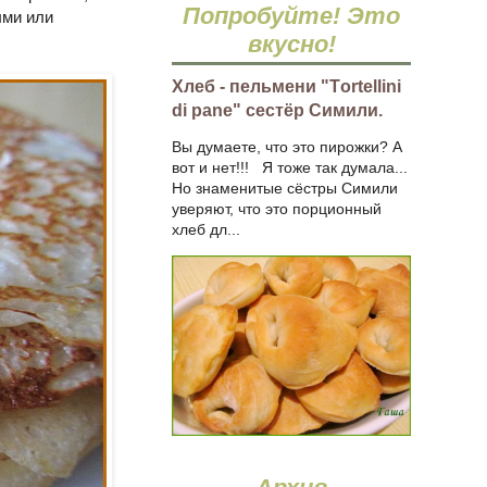
Попробуйте! Это
ыми или
вкусно!
Хлеб - пельмени "Тortellini
di pane" сестёр Симили.
Вы думаете, что это пирожки? А
вот и нет!!! Я тоже так думала...
Но знаменитые сёстры Симили
уверяют, что это порционный
хлеб дл...