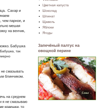
Цветная капуста
йца. Сахар и
Шоколад
инаем
Шпинат
, чем парное, и
Щавель
тельно мешая
Яблоки
ожку на венчик,
Ягоды
Запечёный палтус на
ножко. Бабушка
овощной перине
Бабушка, так
римерно
ы не смазывать
дым блинчиком.
ечь на среднем
ки я не смазываю
ие краешки, то