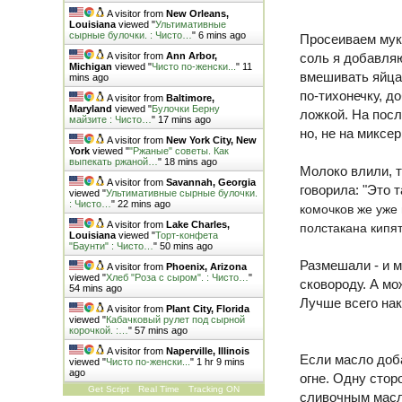
A visitor from
New Orleans,
Louisiana
viewed "
Ультимативные
сырные булочки. : Чисто…
"
6 mins ago
Просеиваем муку
соль я добавля
A visitor from
Ann Arbor,
Michigan
viewed "
Чисто по-женски...
"
11
вмешивать яйца 
mins ago
по-тихонечку, д
A visitor from
Baltimore,
Maryland
viewed "
Булочки Берну
ложкой. На посл
майзите : Чисто…
"
17 mins ago
но, не на миксер!
A visitor from
New York City, New
York
viewed "
"Ржаные" советы. Как
выпекать ржаной…
"
18 mins ago
Молоко влили, 
A visitor from
Savannah, Georgia
говорила: "Это 
viewed "
Ультимативные сырные булочки.
: Чисто…
"
22 mins ago
комочков же уже 
A visitor from
Lake Charles,
полстакана кипят
Louisiana
viewed "
Торт-конфета
"Баунти" : Чисто…
"
50 mins ago
Размешали - и м
A visitor from
Phoenix, Arizona
viewed "
Хлеб "Роза с сыром". : Чисто…
"
сковороду. А мо
54 mins ago
Лучше всего нак
A visitor from
Plant City, Florida
viewed "
Кабачковый рулет под сырной
корочкой. :…
"
57 mins ago
A visitor from
Naperville, Illinois
Если масло доб
viewed "
Чисто по-женски...
"
1 hr 9 mins
ago
огне. Одну стор
Get Script
Real Time
Tracking ON
сливочным масл