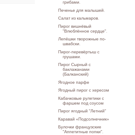
грибами.
Печенье для малышей.
Салат из кальмаров.
Пирог вишнёвый
"Влюблённое сердце".
Лепёшки творожные по-
швабски.
Пирог-перевёртыш с
грушами.
Пирог Сырный с
баклажанами
(Балканский)
Ягодное парфе
Ягодный пирог с хересом
Кабачковые рулетики с
фаршем под соусом
Пирог ягодный "Летний"
Каравай «Подсолнечник»
Булочки французские
"Аппетитные попки".