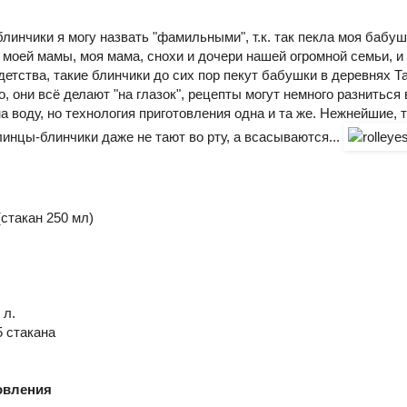
блинчики я могу назвать "фамильными", т.к. так пекла моя бабушк
моей мамы, моя мама, снохи и дочери нашей огромной семьи, и т
детства, такие блинчики до сих пор пекут бабушки в деревнях 
о, они всё делают "на глазок", рецепты могут немного разниться 
а воду, но технология приготовления одна и та же. Нежнейшие, 
линцы-блинчики даже не тают во рту, а всасываются...
(стакан 250 мл)
 л.
5 стакана
овления