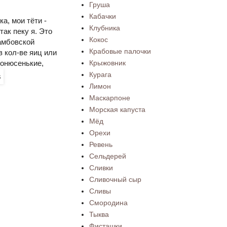
Груша
Кабачки
а, мои тёти -
Клубника
ак пеку я. Это
Кокос
Тамбовской
Крабовые палочки
в кол-ве яиц или
Крыжовник
тонюсенькие,
Курага
Лимон
Маскарпоне
Морская капуста
Мёд
Орехи
Ревень
Сельдерей
Сливки
Сливочный сыр
Сливы
Смородина
Тыква
Фисташки