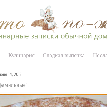
е
Кулинария
Сладкая выпечка
Несл
юля 14, 2013
фамильные".