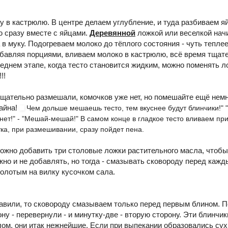
 в кастрюлю. В центре делаем углубление, и туда разбиваем я
ю сразу вместе с яйцами.
Деревянной
ложкой или веселкой нач
в муку. Подогреваем молоко до тёплого состояния - чуть теплее
обавляя порциями, вливаем молоко в кастрюлю, всё время тща
еднем этапе, когда тесто становится жидким, можно поменять л
!!
тщательно размешали, комочков уже нет, но помешайте ещё нем
тайна!
Чем дольше мешаешь тесто, тем вкуснее будут блинчики!" "
нет!" - "Мешай-мешай!" В самом конце в гладкое тесто вливаем п
ка, при размешивании, сразу пойдет пена.
ожно добавить три столовые ложки растительного масла, чтоб
жно и не добавлять, но тогда - смазывать сковороду перед каж
олотым на вилку кусочком сала.
авили, то сковороду смазываем только перед первым блином. П
ону - перевернули - и минутку-две - вторую сторону. Эти блинчи
ом, они итак нежнейшие. Если при выпекании образовались сух