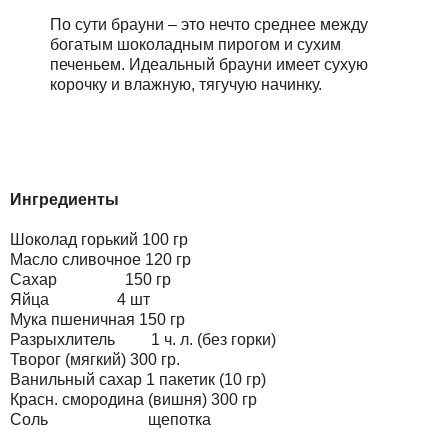
По сути брауни – это нечто среднее между
богатым шоколадным пирогом и сухим
печеньем. Идеальный брауни имеет сухую
корочку и влажную, тягучую начинку.
Ингредиенты
Шоколад горький
100 гр
Масло сливочное
120 гр
Сахар
150 гр
Яйца
4 шт
Мука пшеничная
150 гр
Разрыхлитель
1 ч. л. (без горки)
Творог (мягкий)
300 гр.
Ванильный сахар
1 пакетик (10 гр)
Красн. смородина (вишня)
300 гр
Соль
щепотка