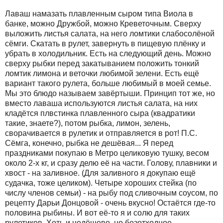
Лаваш намазать плавленным сыром типа Виола в
банке, можно Дружбой, можно Креветочным. Сверху
выложить листья салата, на него ломтики слабосолёной
сёмги. Скатать в рулет, завернуть в пищевую плёнку и
убрать в холодильник. Есть на следующий день. Можно
сверху рыбки перед закатыванием положить тонкий
ломтик лимона и веточки любимой зелени. Есть ещё
вариант такого рулета, больше любимый в моей семье.
Мы это блюдо называем завёртыши. Принцип тот же, но
вместо лаваша используются листья салата, на них
кладётся плвстинка плавленного сыра (квадратики
такие, знаете?), потом рыбка, лимон, зелень,
сворачивается в рулетик и отправляется в рот! П.С.
Сёмга, конечно, рыбка не дешёвая... Я перед
праздниками покупаю в Метро целиковую тушку, весом
около 2-х кг, и сразу делю её на части. Голову, плавники и
хвост - на заливное. (Для заливного я докупаю ещё
судачка, тоже целиком). Четыре хороших стейка (по
числу членов семьи) - на рыбу под сливочным соусом, по
рецепту Дарьи Донцовой - очень вкусно! Остаётся где-то
половина рыбины. И вот её-то я и солю для таких
рулетиков. Хоть и недёшево, но безотходное