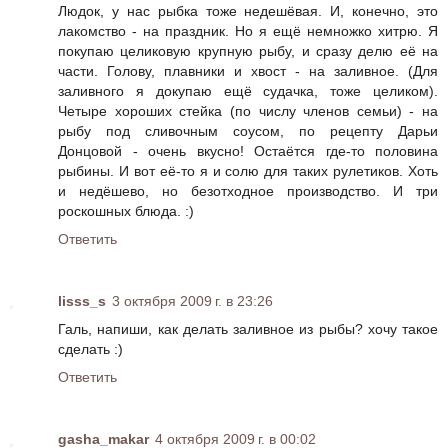
Людок, у нас рыбка тоже недешёвая. И, конечно, это
лакомство - на праздник. Но я ещё немножко хитрю. Я
покупаю целиковую крупную рыбу, и сразу делю её на
части. Голову, плавники и хвост - на заливное. (Для
заливного я докупаю ещё судачка, тоже целиком).
Четыре хороших стейка (по числу членов семьи) - на
рыбу под сливочным соусом, по рецепту Дарьи
Донцовой - очень вкусно! Остаётся где-то половина
рыбины. И вот её-то я и солю для таких рулетиков. Хоть
и недёшево, но безотходное производство. И три
роскошных блюда. :)
Ответить
lisss_s
3 октября 2009 г. в 23:26
Галь, напиши, как делать заливное из рыбы? хочу такое
сделать :)
Ответить
gasha_makar
4 октября 2009 г. в 00:02