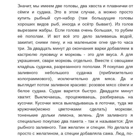
Значит, мы имеем две головы, два хвоста и плавнички от
сёмги и судака. Это в этом случае, а можно просто
купить рыбный суп-набор (там большущие головы
хороших видов рыб, иногда и осётр бывает). Из голов
вырезаем жабры. Если голова очень большая, то рубим
её пополам. И вот всё это дело заливаешь водой,
закипит, сними пену, и на маленьком огне где-то часа
три. За двадцать минут до окончания варки добавляем в
кастрюлю луковицу и морковь - это для вкуса. А для
украшения, свари морковь отдельно. Вместе с овощами
кладёшь судачка, разрезанного пополам. Я покупаю для
заливного небольшого судачка (приблизительно
колограммового), исключительно для мяса. Да и
выглядит потом заливное красиво: розовое мясо сёмги и
белое судака. Судак варится быстро. Двадцати минут
хватит. Выключаешь, процеживаешь, разбираешь на
кусочки. Кусочки мяса выкладываешь в лоточки, туда же
кружочки(можно цветочками сделать) моркови.
тоненькие дольки лимона, зелень. Для заливного я
специально покупаю два пакета - так и называется: Для
рыбного заливного. Там желатин и специи. Но делала и
просто с желатином, а специи добавляла сама. Люд, по-